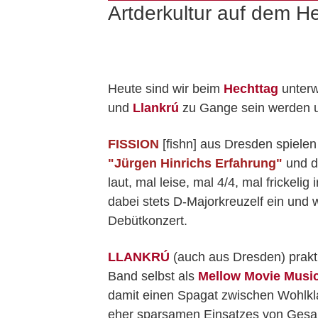
Artderkultur auf dem H
Heute sind wir beim
Hechttag
unterw
und
Llankrú
zu Gange sein werden 
FISSION
[fishn] aus Dresden spielen
"Jürgen Hinrichs Erfahrung"
und d
laut, mal leise, mal 4/4, mal frickel
dabei stets D-Majorkreuzelf ein und 
Debütkonzert.
LLANKRÚ
(auch aus Dresden) prakti
Band selbst als
Mellow Movie Musi
damit einen Spagat zwischen Wohlkla
eher sparsamen Einsatzes von Gesan