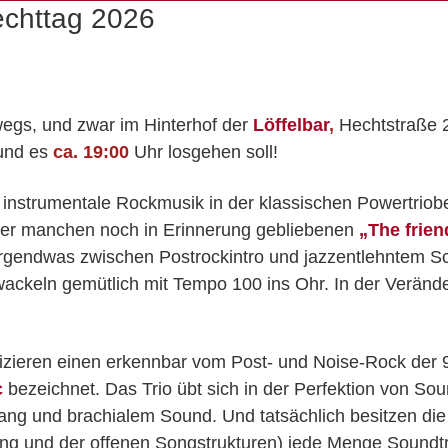
echttag 2026
egs, und zwar im Hinterhof der
Löffelbar
,
Hechtstraße 2
und es
ca. 19:00
Uhr losgehen soll!
 instrumentale Rockmusik in der klassischen Powertriob
er manchen noch in Erinnerung gebliebenen
„The frien
ig irgendwas zwischen Postrockintro und jazzentlehntem S
wackeln gemütlich mit Tempo 100 ins Ohr. In der Veränder
zieren einen erkennbar vom Post- und Noise-Rock der 90e
c
bezeichnet. Das Trio übt sich in der Perfektion von S
ng und brachialem Sound. Und tatsächlich besitzen die 
g und der offenen Songstrukturen) jede Menge Soundtra