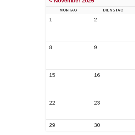
< November 2025
MONTAG
DIENSTAG
1
2
8
9
15
16
22
23
29
30