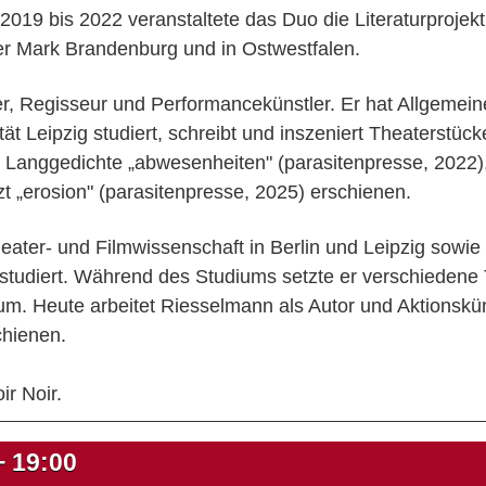
19 bis 2022 veranstaltete das Duo die Literaturprojekt
er Mark Brandenburg und in Ostwestfalen.
ller, Regisseur und Performancekünstler. Er hat Allgemei
ät Leipzig studiert, schreibt und inszeniert Theaterstücke
e Langgedichte „abwesenheiten" (parasitenpresse, 2022),
zt „erosion" (parasitenpresse, 2025) erschienen.
eater- und Filmwissenschaft in Berlin und Leipzig sowie
ig studiert. Während des Studiums setzte er verschieden
m. Heute arbeitet Riesselmann als Autor und Aktionskün
chienen.
ir Noir.
+
19:00