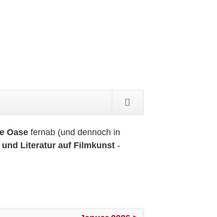
n
gen
le Oase
fernab (und dennoch in
 und Literatur auf Filmkunst
-