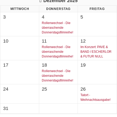
Dezember 2025
MITTWOCH
DONNERSTAG
FREITAG
3
4
5
Rollenwechsel - Die
überraschende
Donnerstagsfilmreihe!
10
11
12
Rollenwechsel - Die
Im Konzert: PAVE &
überraschende
BAND / ESCHERLOR
Donnerstagsfilmreihe!
& FUTUR NULL
17
18
19
Rollenwechsel - Die
überraschende
Donnerstagsfilmreihe!
24
25
26
Tatort -
Weihnachtsausgabe!
31