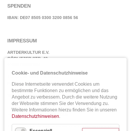
SPENDEN
IBAN: DE07 8505 0300 3200 0856 56
IMPRESSUM
ARTDERKULTUR E.V.
GÖRLITZER STR. 42
01099 DRESDEN
Cookie- und Datenschutzhinweise
TELEFON: 0351 218 60 27
E-MAIL:
INFO@ARTDERKULTUR.DE
Diese Internetseite verwendet Cookies um
bestimmte Funktionen zu ermöglichen und das
WEB:
WWW.ARTDERKULTUR.DE
Angebot zu verbessern. Durch die weitere Nutzung
der Webseite stimmen Sie der Verwendung zu.
Weitere Informationen hierzu finden Sie in unseren
HAFTUNGSAUSSCHLUSS
Datenschutzhinweisen
.
TROTZ SORGFÄLTIGER INHALTLICHER KONTROLLE
Essenziell