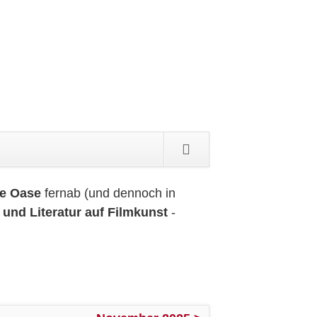
n
gen
le Oase
fernab (und dennoch in
 und Literatur auf Filmkunst
-