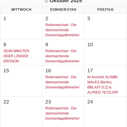
Oktober 2025
MITTWOCH
DONNERSTAG
FREITAG
1
2
3
Rollenwechsel - Die
überraschende
Donnerstagsfilmreihe!
8
9
10
ZEHN MINUTEN
Rollenwechsel - Die
ODER LÄNGER …
überraschende
EROSION
Donnerstagsfilmreihe!
15
16
17
Rollenwechsel - Die
Im Konzert: ALISØN
überraschende
WALKS (Berlin),
Donnerstagsfilmreihe!
ØBLAST (CZ) &
ALFRED TETZLAFF
22
23
24
Rollenwechsel - Die
überraschende
Donnerstagsfilmreihe!