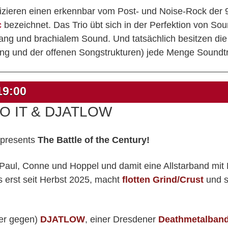
zieren einen erkennbar vom Post- und Noise-Rock der 90e
c
bezeichnet. Das Trio übt sich in der Perfektion von S
ng und brachialem Sound. Und tatsächlich besitzen die 
g und der offenen Songstrukturen) jede Menge Soundtra
19:00
TO IT & DJATLOW
" presents
The Battle of the Century!
 Paul, Conne und Hoppel und damit eine Allstarband mi
 erst seit Herbst 2025, macht
flotten Grind/Crust
und sp
er gegen)
DJATLOW
, einer Dresdener
Deathmetalban