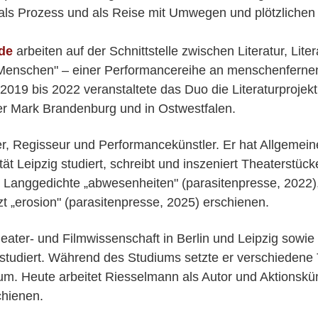
s Prozess und als Reise mit Umwegen und plötzlichen
de
arbeiten auf der Schnittstelle zwischen Literatur, Lite
r Menschen" – einer Performancereihe an menschenfernen 
19 bis 2022 veranstaltete das Duo die Literaturprojekt
er Mark Brandenburg und in Ostwestfalen.
ller, Regisseur und Performancekünstler. Er hat Allgemei
ät Leipzig studiert, schreibt und inszeniert Theaterstücke
e Langgedichte „abwesenheiten" (parasitenpresse, 2022),
zt „erosion" (parasitenpresse, 2025) erschienen.
eater- und Filmwissenschaft in Berlin und Leipzig sowie
ig studiert. Während des Studiums setzte er verschieden
m. Heute arbeitet Riesselmann als Autor und Aktionskün
chienen.