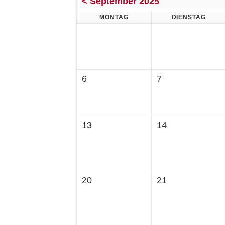
< September 2025
MONTAG
DIENSTAG
6
7
13
14
20
21