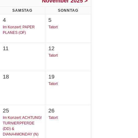
November 2025 >
SAMSTAG
SONNTAG
4
5
Im Konzert: PAPER
Tatort
PLANES (OF)
11
12
Tatort
18
19
Tatort
25
26
Im Konzert: ACHTUNG!
Tatort
TURNIERPFERDE
(DD) &
DIANA4MONDAY (N)