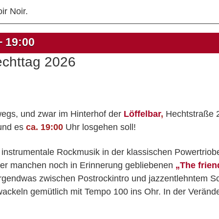
ir Noir.
+
19:00
echttag 2026
egs, und zwar im Hinterhof der
Löffelbar
,
Hechtstraße 2
und es
ca. 19:00
Uhr losgehen soll!
 instrumentale Rockmusik in der klassischen Powertriob
er manchen noch in Erinnerung gebliebenen
„The frien
ig irgendwas zwischen Postrockintro und jazzentlehntem S
wackeln gemütlich mit Tempo 100 ins Ohr. In der Veränder