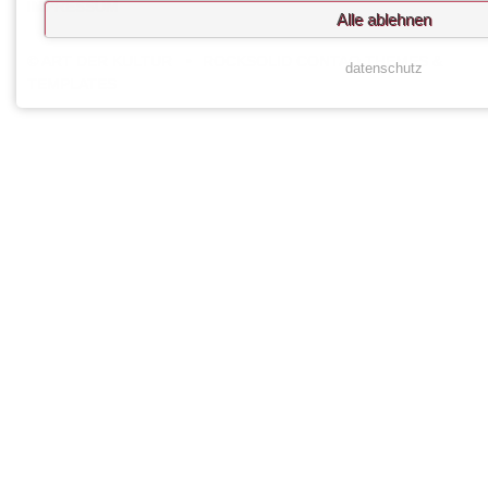
IMPRESSUM
Alle ablehnen
© ART DER KULTUR
ROCKSOLID CONTAO THEMES &
datenschutz
TEMPLATES