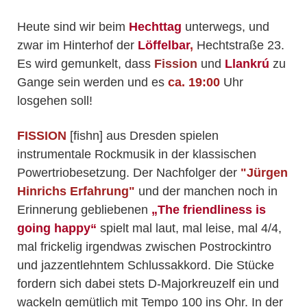
Heute sind wir beim
Hechttag
unterwegs, und
zwar im Hinterhof der
Löffelbar
,
Hechtstraße 23.
Es wird gemunkelt, dass
Fission
und
Llankrú
zu
Gange sein werden und es
ca. 19:00
Uhr
losgehen soll!
FISSION
[fishn] aus Dresden spielen
instrumentale Rockmusik in der klassischen
Powertriobesetzung. Der Nachfolger der
"Jürgen
Hinrichs Erfahrung"
und der manchen noch in
Erinnerung gebliebenen
„The friendliness is
going happy“
spielt mal laut, mal leise, mal 4/4,
mal frickelig irgendwas zwischen Postrockintro
und jazzentlehntem Schlussakkord. Die Stücke
fordern sich dabei stets D-Majorkreuzelf ein und
wackeln gemütlich mit Tempo 100 ins Ohr. In der