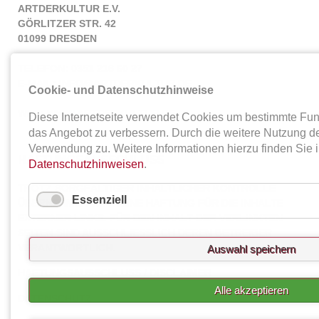
ARTDERKULTUR E.V.
GÖRLITZER STR. 42
01099 DRESDEN
TELEFON: 0351 218 60 27
E-MAIL:
INFO@ARTDERKULTUR.DE
Cookie- und Datenschutzhinweise
WEB:
WWW.ARTDERKULTUR.DE
Diese Internetseite verwendet Cookies um bestimmte Fu
das Angebot zu verbessern. Durch die weitere Nutzung d
Verwendung zu. Weitere Informationen hierzu finden Sie 
HAFTUNGSAUSSCHLUSS
Datenschutzhinweisen
.
TROTZ SORGFÄLTIGER INHALTLICHER KONTROLLE
Essenziell
ÜBERNEHMEN WIR KEINE HAFTUNG FÜR DIE INHALTE
EXTERNER LINKS. FÜR DEN INHALT DER VERLINKTEN
SEITEN SIND AUSSCHLIESSLICH DEREN BETREIBER V
ERANTWORTLICH.
Auswahl speichern
HAFTUNGSAUSSCHLUSS / DISCLAIMER
Alle akzeptieren
DATENSCHUTZ