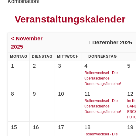
Kombination!
Veranstaltungskalender
< November
Dezember 2025
2025
MONTAG
DIENSTAG
MITTWOCH
DONNERSTAG
1
2
3
4
5
Rollenwechsel - Die
überraschende
Donnerstagsfilmreihe!
8
9
10
11
12
Rollenwechsel - Die
Im K
überraschende
BAND
Donnerstagsfilmreihe!
ESC
FUT
15
16
17
18
19
Rollenwechsel - Die