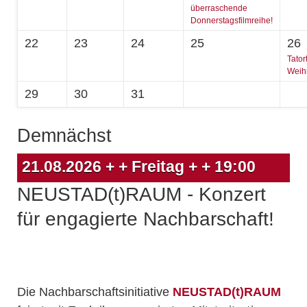
überraschende
Donnerstagsfilmreihe!
22
23
24
25
26
Tatort
Weih
29
30
31
Demnächst
21.08.2026
+ + Freitag + +
19:00
NEUSTAD(t)RAUM - Konzert
für engagierte Nachbarschaft!
Die Nachbarschaftsinitiative
NEUSTAD(t)RAUM