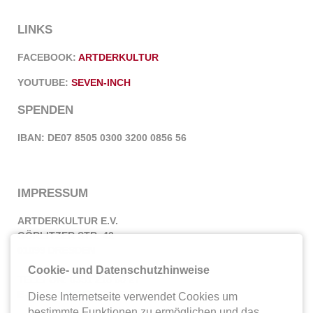
LINKS
FACEBOOK:
ARTDERKULTUR
YOUTUBE:
SEVEN-INCH
SPENDEN
IBAN: DE07 8505 0300 3200 0856 56
IMPRESSUM
ARTDERKULTUR E.V.
GÖRLITZER STR. 42
01099 DRESDEN
Cookie- und Datenschutzhinweise
TELEFON: 0351 218 60 27
E-MAIL:
INFO@ARTDERKULTUR.DE
Diese Internetseite verwendet Cookies um
bestimmte Funktionen zu ermöglichen und das