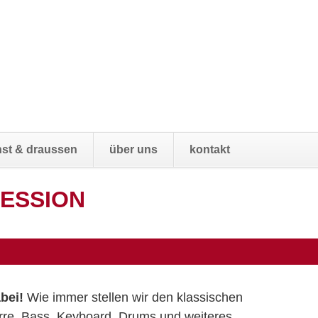
Navigatio
st & draussen
über uns
kontakt
übersprin
SESSION
bei!
Wie immer stellen wir den klassischen
rre, Bass, Keyboard, Drums und weiteres