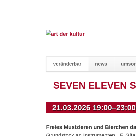
veränderbar
news
umson
Navigation
SEVEN ELEVEN 
überspringen
21.03.2026 19:00–23:00
Freies Musizieren und Bierchen da
Grundstock an Instrumenten - E-Gita