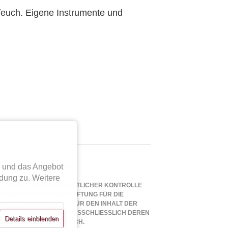
s/euch. Eigene Instrumente und
n und das Angebot
FTUNGSAUSSCHLUSS
dung zu. Weitere
TZ SORGFÄLTIGER INHALTLICHER KONTROLLE
RNEHMEN WIR KEINE HAFTUNG FÜR DIE
ALTE EXTERNER LINKS. FÜR DEN INHALT DER
LINKTEN SEITEN SIND AUSSCHLIESSLICH DEREN B
Details einblenden
EIBER VERANTWORTLICH.