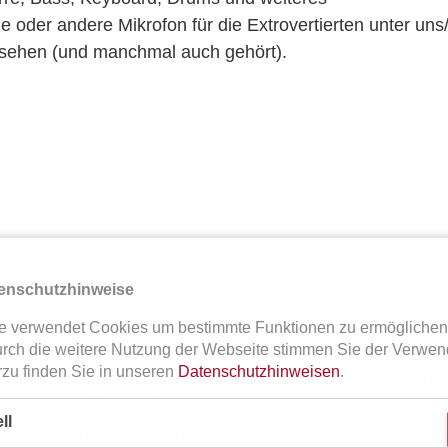
e oder andere Mikrofon für die Extrovertierten unter un
esehen (und manchmal auch gehört).
enschutzhinweise
ite verwendet Cookies um bestimmte Funktionen zu ermögliche
IMPRESSUM
HA
urch die weitere Nutzung der Webseite stimmen Sie der Verwen
ARTDERKULTUR E.V.
TRO
rzu finden Sie in unseren
Datenschutzhinweisen
.
GÖRLITZER STR. 42
ÜBE
01099 DRESDEN
INH
VER
ll
TELEFON: 0351 218 60 27
ETR