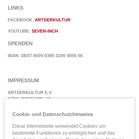
LINKS
FACEBOOK:
ARTDERKULTUR
YOUTUBE:
SEVEN-INCH
SPENDEN
IBAN: DE07 8505 0300 3200 0856 56
IMPRESSUM
ARTDERKULTUR E.V.
GÖRLITZER STR. 42
01099 DRESDEN
Cookie- und Datenschutzhinweise
TELEFON: 0351 218 60 27
E-MAIL:
INFO@ARTDERKULTUR.DE
Diese Internetseite verwendet Cookies um
bestimmte Funktionen zu ermöglichen und das
WEB:
WWW.ARTDERKULTUR.DE