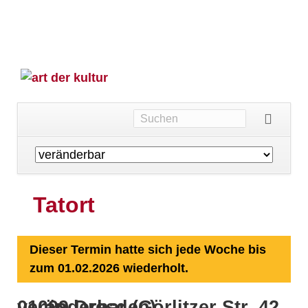
Navigation
überspringen
Tatort
Dieser Termin hatte sich jede Woche bis
zum 01.02.2026 wiederholt.
veränderbar (Görlitzer Str. 42, 01099 Dresden)