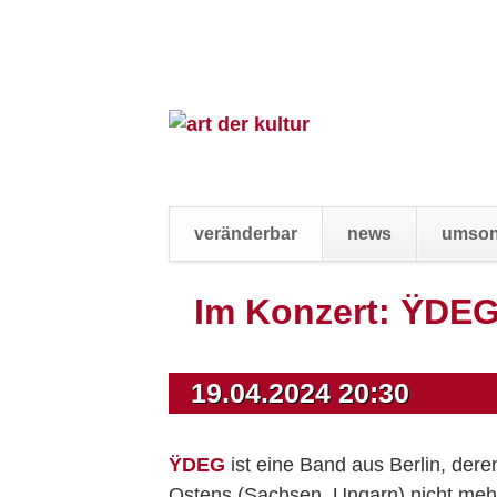
veränderbar
news
umson
Navigation
Im Konzert: ŸDE
überspringen
19.04.2024 20:30
ŸDEG
ist eine Band aus Berlin, dere
Ostens (Sachsen, Ungarn) nicht mehr