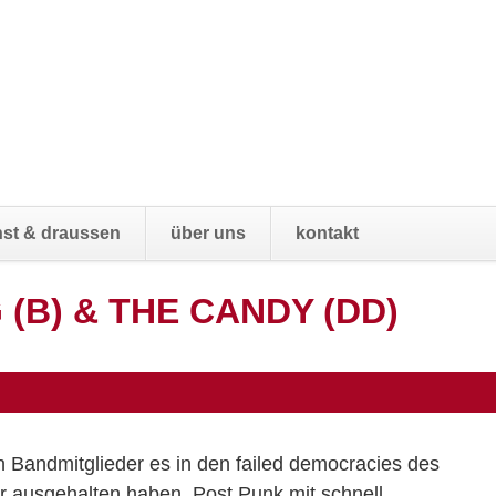
Navigatio
st & draussen
über uns
kontakt
übersprin
G (B) & THE CANDY (DD)
n Bandmitglieder es in den failed democracies des
 ausgehalten haben. Post Punk mit schnell