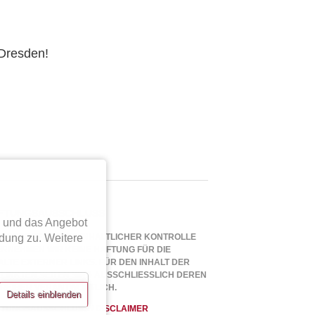
Dresden!
FTUNGSAUSSCHLUSS
n und das Angebot
dung zu. Weitere
TZ SORGFÄLTIGER INHALTLICHER KONTROLLE
RNEHMEN WIR KEINE HAFTUNG FÜR DIE
ALTE EXTERNER LINKS. FÜR DEN INHALT DER
LINKTEN SEITEN SIND AUSSCHLIESSLICH DEREN B
EIBER VERANTWORTLICH.
Details einblenden
TUNGSAUSSCHLUSS / DISCLAIMER