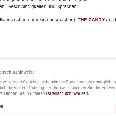
en, Geschwindigkeiten und Sprachen!
 Bands schon unter sich ausmachen):
THE CANDY
aus 
enschutzhinweise
IMPRESSUM
HA
ite verwendet Cookies um bestimmte Funktionen zu ermögliche
urch die weitere Nutzung der Webseite stimmen Sie der Verwen
ARTDERKULTUR E.V.
TRO
GÖRLITZER STR. 42
ÜBE
rzu finden Sie in unseren
Datenschutzhinweisen
.
01099 DRESDEN
INH
VER
ll
TELEFON: 0351 218 60 27
ETR
E-MAIL:
INFO@ARTDERKULTUR.DE
HAF